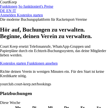
Court
Keep
Funktionen
So funktioniert's
Preise
DE
EN
IT
Anmelden
Kostenlos starten
Die moderne Buchungsplattform für Racketsport-Vereine
Hör auf, Buchungen zu verwalten.
Beginne, deinen Verein zu verwalten.
Court Keep ersetzt Telefonanrufe, WhatsApp-Gruppen und
Papierpläne durch ein Echtzeit-Buchungssystem, das deine Mitglieder
lieben werden.
Kostenlos starten
Funktionen ansehen
Richte deinen Verein in wenigen Minuten ein. Für den Start ist keine
Kreditkarte nötig.
yourclub.court-keep.net/bookings
Platzbuchungen
Diese Woche
Mo
Di
Mi
Do
Fr
Sa