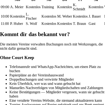
K.
09:00
A. Meier
Kostenlos
Training
Kostenlos
Kostenlos
Schmidt
L.
10:00
Kostenlos
Kostenlos
M. Weber
Kostenlos
J. Bauer
Fischer
11:00
P. Huber
S. Wolf
Kostenlos
Kostenlos
T. Braun
Gast
Kommt dir das bekannt vor?
Die meisten Vereine verwalten Buchungen noch mit Werkzeugen, die
nicht dafür gemacht sind.
Ohne Court Keep
Telefonanrufe und WhatsApp-Nachrichten, um einen Platz zu
buchen
Papierpläne an der Vereinshauswand
Doppelbuchungen und verwirrte Mitglieder
Kein Überblick, wer was und wann gebucht hat
Manuelles Nachverfolgen von Mitgliedschaften und Zahlungen
Keine Bestätigungen — Mitglieder vergessen, wann sie gebucht
haben
Eine veraltete Vereins-Website, die niemand aktualisieren kann
Turnier-Auslosungen auf Papier gekritzelt und ans Brett gepinnt